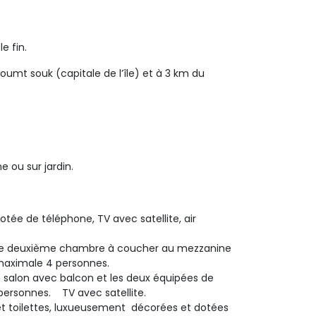
e fin.
 Houmt souk (capitale de l’île) et à 3 km du
e ou sur jardin.
e de téléphone, TV avec satellite, air
ne deuxième chambre à coucher au mezzanine 
 maximale 4 personnes.
 salon avec balcon et les deux équipées de 
 personnes. TV avec satellite.
t toilettes, luxueusement décorées et dotées 