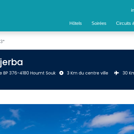
i
Hôtels
Soirées
Circuits
 3*
Djerba
que BP 376-4180 Houmt Souk 
3 Km du centre ville 
30 Km