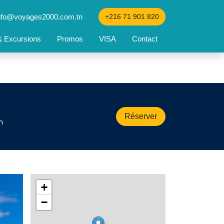
nfo@voyages2000.com.tn
+216 71 901 820
 & Excursions
Promos
VISA
Contact
Réserver
 
+
−