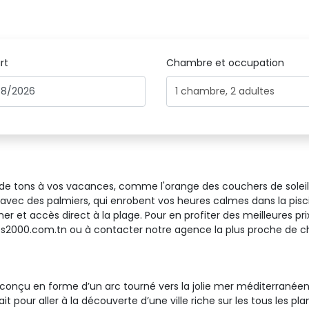
rt
Chambre et occupation 
1
chambre
,
2
adultes
us de tons à vos vacances, comme l'orange des couchers de solei
s avec des palmiers, qui enrobent vos heures calmes dans la pi
t accès direct à la plage. Pour en profiter des meilleures prix s
ges2000.com.tn ou à contacter notre agence la plus proche de c
 conçu en forme d’un arc tourné vers la jolie mer méditerrané
 pour aller à la découverte d’une ville riche sur les tous les pla