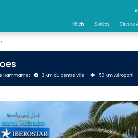
i
Hôtels
Soirées
Circuits
4*
roes
ne Hammamet 
3 Km du centre ville 
50 Km Aéroport