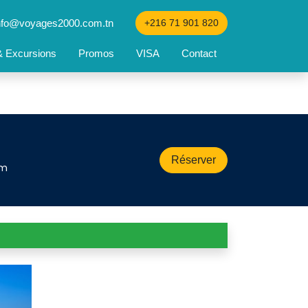
nfo@voyages2000.com.tn
+216 71 901 820
 & Excursions
Promos
VISA
Contact
Réserver
m 