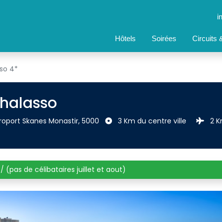
i
Hôtels
Soirées
Circuits
so 4*
halasso
eroport Skanes Monastir, 5000 
3 Km du centre ville 
2 K
 / (pas de célibataires juillet et aout)