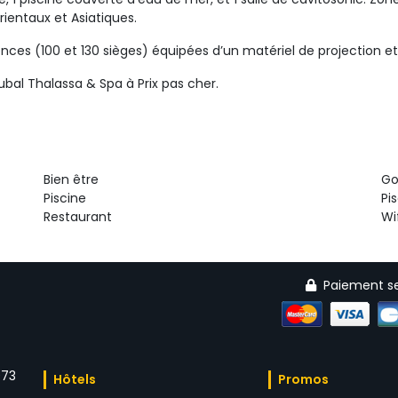
ientaux et Asiatiques.
ces (100 et 130 sièges) équipées d’un matériel de projection et
rubal Thalassa & Spa à Prix pas cher.
Bien être 
Gol
Piscine 
Pi
Restaurant 
Wif
Paiement se
73 
Hôtels 
Promos 