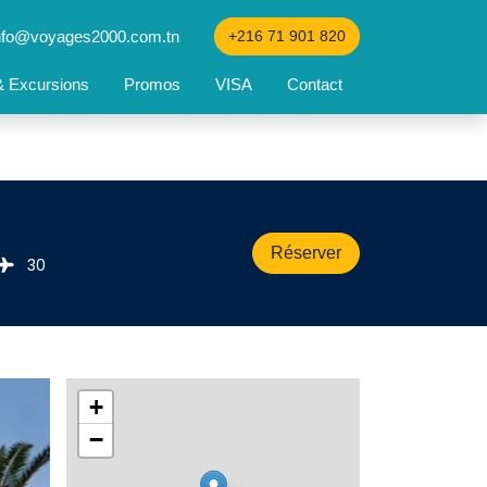
nfo@voyages2000.com.tn
+216 71 901 820
 & Excursions
Promos
VISA
Contact
Réserver
30 
+
−