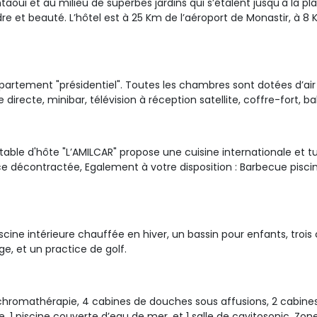
aoui et au milieu de superbes jardins qui s’étalent jusqu'à la pla
re et beauté. L’hôtel est à 25 Km de l’aéroport de Monastir, à 8
partement "présidentiel". Toutes les chambres sont dotées d’air c
recte, minibar, télévision à réception satellite, coffre-fort, ba
table d'hôte "L’AMILCAR" propose une cuisine internationale et tu
décontractée, Egalement à votre disposition : Barbecue piscin
ine intérieure chauffée en hiver, un bassin pour enfants, trois c
e, et un practice de golf.
romathérapie, 4 cabines de douches sous affusions, 2 cabines d
 piscine couverte d’eau de mer, et 1 salle de cavitosonic. Zone