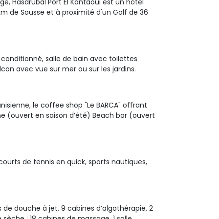
ge, Hasdrubal Port El Kantaoui est un hôtel 
 Km de Sousse et à proximité d'un Golf de 36
onditionné, salle de bain avec toilettes 
lcon avec vue sur mer ou sur les jardins.
nisienne, le coffee shop "Le BARCA" offrant 
e (ouvert en saison d’été) Beach bar (ouvert
ourts de tennis en quick, sports nautiques, 
e douche à jet, 9 cabines d’algothérapie, 2 
 sèche : 18 cabines de massage, 1 salle