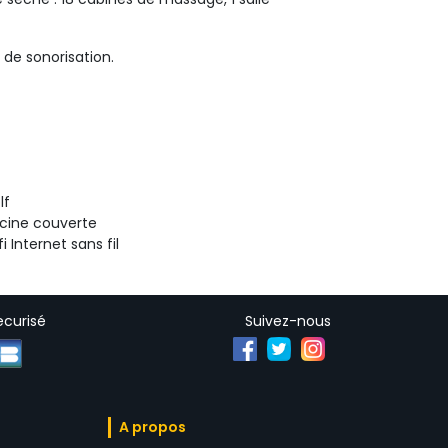
 de sonorisation.
f 
scine couverte 
i Internet sans fil 
curisé
Suivez-nous
A propos 