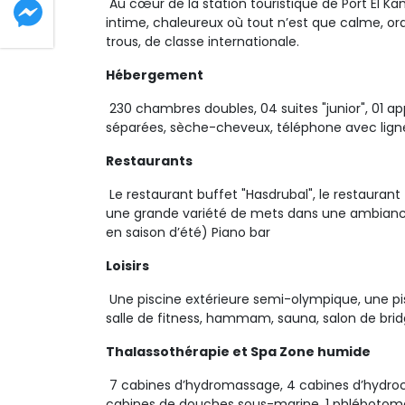
Au cœur de la station touristique de Port El Kant
intime, chaleureux où tout n’est que calme, ord
trous, de classe internationale.
Hébergement
230 chambres doubles, 04 suites "junior", 01 ap
séparées, sèche-cheveux, téléphone avec ligne di
Restaurants
Le restaurant buffet "Hasdrubal", le restaurant 
une grande variété de mets dans une ambiance 
en saison d’été) Piano bar
Loisirs
Une piscine extérieure semi-olympique, une pisc
salle de fitness, hammam, sauna, salon de bridg
Thalassothérapie et Spa Zone humide
7 cabines d’hydromassage, 4 cabines d’hydroch
cabines de douches sous-marine, 1 phlébotome, 1